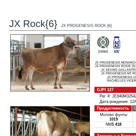
JX Rock{6}
JX PROGENESIS ROCK {6}
JX PROGENESIS MONARCH 
JX PROGENESIS ROSIE {5}
JX SEXING GALLANTRY
JX PROGENESIS MT RO
JX PROGENESIS CL
RACHELLES VICER
GJPI 127
Рег. #: JE840M3254
Дата рождения: 12/
Продуктивность
G
Молоко фунты
1019
NM$
418
Здоровье и Репрод