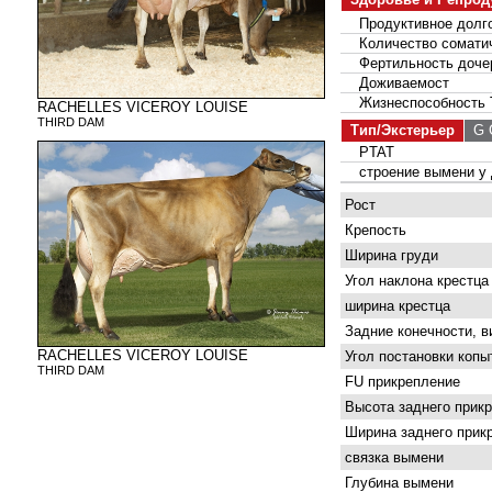
Продуктивное долго
Количество соматич
Фертильность доче
Доживаемост
Жизнеспособность 
RACHELLES VICEROY LOUISE
THIRD DAM
Тип/Экстерьер
G С
PTAT
строение вымени у 
Рост
Крепость
Ширина груди
Угол наклона крестца
ширина крестца
Задние конечности, в
RACHELLES VICEROY LOUISE
Угол постановки копы
THIRD DAM
FU прикрепление
Высота заднего прик
Ширина заднего прик
связка вымени
Глубина вымени