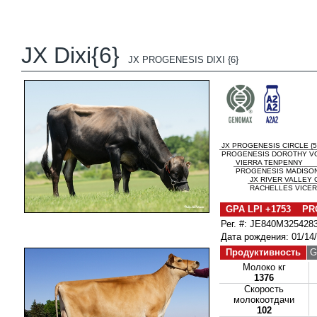
JX Dixi{6}
JX PROGENESIS DIXI {6}
JX PROGENESIS CIRCLE {5
PROGENESIS DOROTHY VG
VIERRA TENPENNY
PROGENESIS MADISON
JX RIVER VALLEY C
RACHELLES VICER
GPA LPI +1753 PR
Рег. #: JE840M325428
Дата рождения: 01/14
Продуктивность
G
Молоко кг
1376
Скорость
молокоотдачи
102