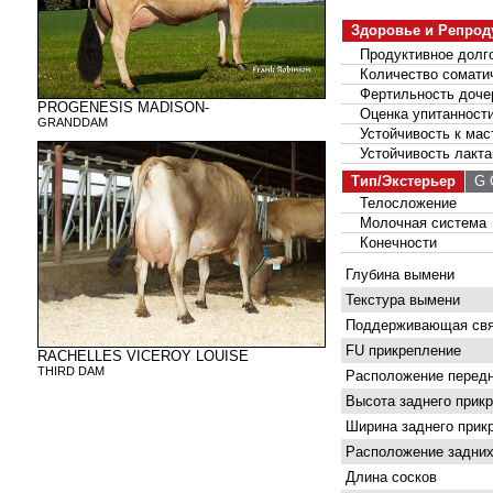
Здоровье и Репрод
Продуктивное долго
Количество соматич
Фертильность доче
PROGENESIS MADISON-
Оценка упитанност
GRANDDAM
Устойчивость к мас
Устойчивость лакта
Тип/Экстерьер
G С
Телосложение
Молочная система
Конечности
Глубина вымени
Текстура вымени
Поддерживающая свя
FU прикрепление
RACHELLES VICEROY LOUISE
THIRD DAM
Расположение передн
Высота заднего прик
Ширина заднего прик
Расположение задних
Длина сосков