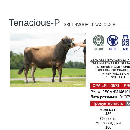
Tenacious-P
GREENMOOR TENACIOUS-P
LENCREST BROADBAND-P
GREENMOOR CHIEF GEENA
JX RIVER VALLEY CHIEF
GREENMOOR CHANGE U
RIVER VALLEY CH
GREENMOOR JOEL 
GPA LPI +1573 PR
Рег. #: JECANM14610
Дата рождения: 04/07
Продуктивность
G
Молоко кг
489
Скорость
молокоотдачи
106