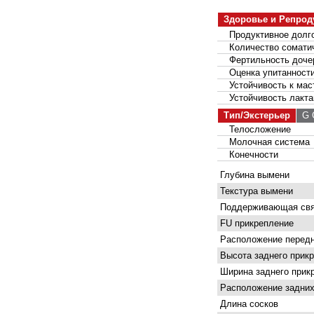
Здоровье и Репрод
Продуктивное долго
Количество соматич
Фертильность доче
Оценка упитанност
Устойчивость к мас
Устойчивость лакта
Тип/Экстерьер
G С
Телосложение
Молочная система
Конечности
Глубина вымени
Текстура вымени
Поддерживающая свя
FU прикрепление
Расположение передн
Высота заднего прик
Ширина заднего прик
Расположение задних
Длина сосков