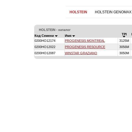
HOLSTEIN
HOLSTEIN GENOMAX
HOLSTEIN - каталог
TPI
Код Семени
Имя
0200HO12174
PROGENESIS MONTREAL
3125M
0200HO12022
PROGENESIS RESOURCE
3056M
0200HO12087
WINSTAR GRAZIANO
3050M