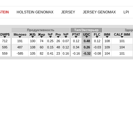
TEIN
HOLSTEIN GENOMAX
JERSEY
JERSEY GENOMAX
LPI
Продуктивность
Тип/Экстерьер
Здор
DWP$
Молоко
Ж/Б
Жир
%F
Pro
%P
PTAT
UDC
FLC
IMM
CALF IMM
712
191
100
74
0.25
26
0.07
0.12
0.48
0.12
108
101
595
487
108
60
0.15
48
0.12
0.34
0.26
-0.03
109
104
559
-585
105
82
0.41
23
0.16
-0.16
-0.32
-0.08
104
101