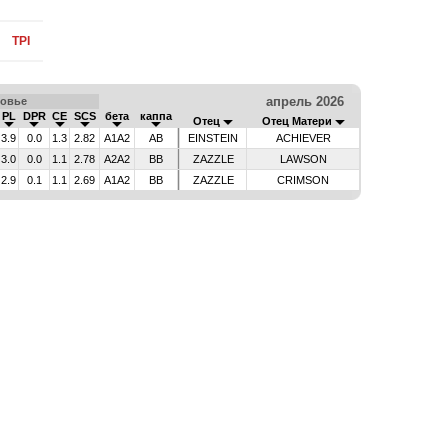
TPI
апрель 2026
овье
PL
DPR
CE
SCS
бета
каппа
Отец
Отец Матери
3.9
0.0
1.3
2.82
A1A2
AB
EINSTEIN
ACHIEVER
3.0
0.0
1.1
2.78
A2A2
BB
ZAZZLE
LAWSON
2.9
0.1
1.1
2.69
A1A2
BB
ZAZZLE
CRIMSON