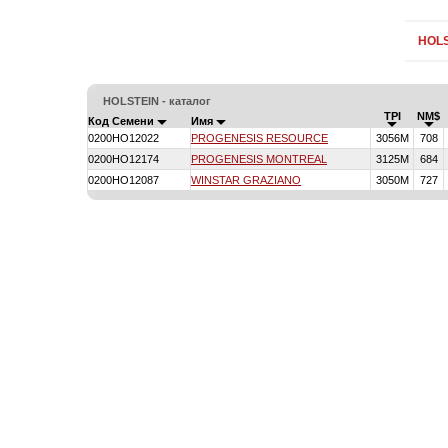
HOLS
HOLSTEIN - каталог
TPI
NM$
Код Семени
Имя
0200HO12022
PROGENESIS RESOURCE
3056M
708
0200HO12174
PROGENESIS MONTREAL
3125M
684
0200HO12087
WINSTAR GRAZIANO
3050M
727