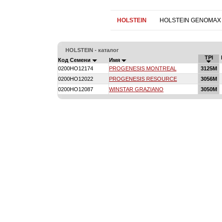
HOLSTEIN
HOLSTEIN GENOMAX
HOLSTEIN - каталог
TPI
Код Семени
Имя
0200HO12174
PROGENESIS MONTREAL
3125M
0200HO12022
PROGENESIS RESOURCE
3056M
0200HO12087
WINSTAR GRAZIANO
3050M