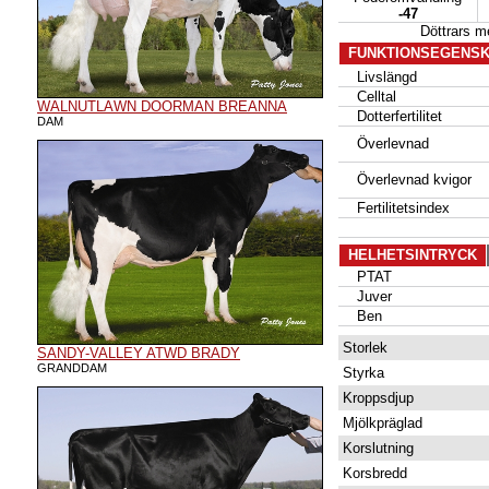
-47
Döttrars 
FUNKTIONSEGENS
Livslängd
Celltal
WALNUTLAWN DOORMAN BREANNA
Dotterfertilitet
DAM
Överlevnad
Överlevnad kvigor
Fertilitetsindex
HELHETSINTRYCK
PTAT
Juver
Ben
Storlek
SANDY-VALLEY ATWD BRADY
GRANDDAM
Styrka
Kroppsdjup
Mjölkpräglad
Korslutning
Korsbredd