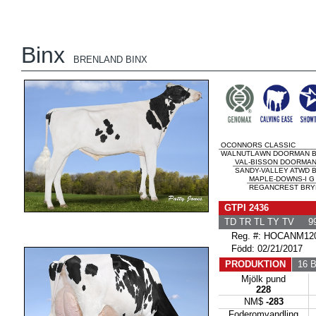
Binx
BRENLAND BINX
OCONNORS CLASSIC
WALNUTLAWN DOORMAN BR
VAL-BISSON DOORMA
SANDY-VALLEY ATWD B
MAPLE-DOWNS-I G
REGANCREST BRYN
GTPI 2436
TD TR TL TY TV 99
Reg. #: HOCANM120
Född: 02/21/2017
PRODUKTION
16 B
Mjölk pund
228
NM$
-283
Foderomvandling