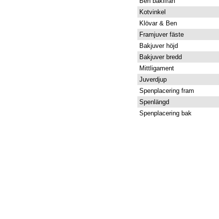
Ben bakifrån
Kotvinkel
Klövar & Ben
Framjuver fäste
Bakjuver höjd
Bakjuver bredd
Mittligament
Juverdjup
Spenplacering fram
Spenlängd
Spenplacering bak