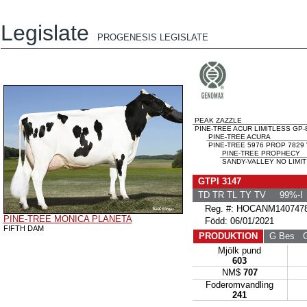
Legislate
PROGENESIS LEGISLATE
PEAK ZAZZLE
PINE-TREE ACUR LIMITLESS GP-8
PINE-TREE ACURA
PINE-TREE 5976 PROP 7829
PINE-TREE PROPHECY
SANDY-VALLEY NO LIMIT
GTPI 3147
TD TR TL TY TV 99%-I
Reg. #: HOCANM140747
PINE-TREE MONICA PLANETA
Född: 06/01/2021
FIFTH DAM
PRODUKTION
G Bes
G 
Mjölk pund
603
NM$
707
Foderomvandling
241