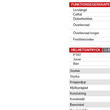
FUNKTIONSEGENSKAPE
Livslängd
Celltal
Dotterfertilitet
Överlevnad
Överlevnad kvigor
Fertilitetsindex
HELHETSINTRYCK
G B
PTAT
Juver
Ben
Storlek
Styrka
Kroppsdjup
Mjölkpräglad
Korslutning
Korsbredd
Benvinkel