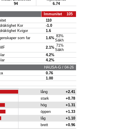
94
6.74
Immunitet 105
tet
110
räktighet Kor
-1.0
räktighet Kvigor
1.6
83%
enskaper som far
1.6%
Säkh
71%
 MF
2.1%
Säkh
lar
4.2%
lar
4.2%
HAUSA-G / 04-26
ka
0.76
1.00
lång
+2.41
stark
+0.78
hög
+1.31
öppen
+1.33
låg
+1.10
brett
+0.96