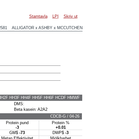
Stamtavla
LPI
Skriv ut
2581 ALLIGATOR x ASHBY x MCCUTCHEN
HH2F HH3F HH4F HH5F HH6F HCDF HMWF
DMS:
Beta kasein: A2A2
CDCB-G / 04-26
Protein pund
Protein %
-3
+0.01
GM$
-73
DWP$
-3
Metan Effektivitet
Mjölkbarhet