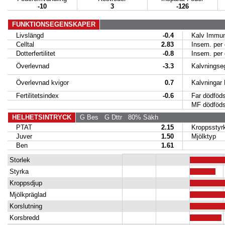
-10
3
-126
FUNKTIONSEGENSKAPER
Livslängd
-0.4
Kalv Immuni
Celltal
2.83
Insem. per d
Dotterfertilitet
-0.8
Insem. per d
Överlevnad
-3.3
Kalvningseg
Överlevnad kvigor
0.7
Kalvningar
Fertilitetsindex
-0.6
Far dödföds
MF dödföds
HELHETSINTRYCK
G Bes
G Dttr
80% Säkh
PTAT
2.15
Kroppsstyr
Juver
1.50
Mjölktyp
Ben
1.61
Storlek
Styrka
Kroppsdjup
Mjölkpräglad
Korslutning
Korsbredd