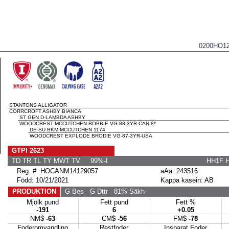
0200HO1
STANTONS ALLIGATOR
CORRCROFT ASHBY BIANCA
ST GEN D-LAMBDA ASHBY
WOODCREST MCCUTCHEN BOBBIE VG-88-3YR-CAN 8*
DE-SU BKM MCCUTCHEN 1174
WOODCREST EXPLODE BRODIE VG-87-3YR-USA
GTPI 2623
TD TR TL TY MWT TV 99%-I
HH1F 
Reg. #: HOCANM14129057
aAa: 243516
Född: 10/21/2021
Kappa kasein: AB
PRODUKTION
G Bes
G Dttr
81% Säkh
Mjölk pund
Fett pund
Fett %
-191
6
+0.05
NM$
-63
CM$
-56
FM$
-78
Foderomvandling
Restfoder
Insparat Foder