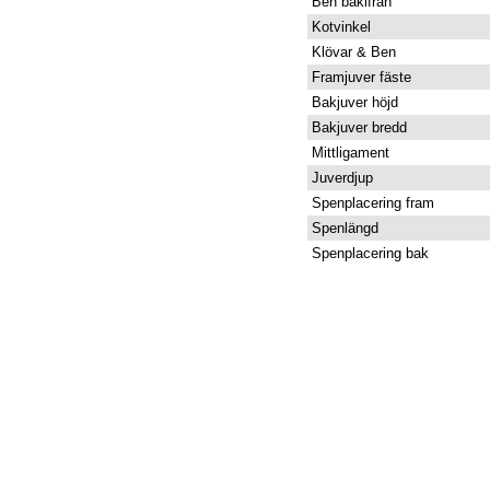
Ben bakifrån
Kotvinkel
Klövar & Ben
Framjuver fäste
Bakjuver höjd
Bakjuver bredd
Mittligament
Juverdjup
Spenplacering fram
Spenlängd
Spenplacering bak