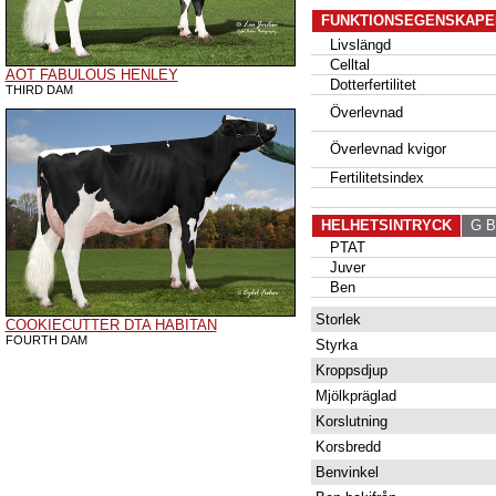
FUNKTIONSEGENSKAPE
Livslängd
Celltal
AOT FABULOUS HENLEY
Dotterfertilitet
THIRD DAM
Överlevnad
Överlevnad kvigor
Fertilitetsindex
HELHETSINTRYCK
G B
PTAT
Juver
Ben
Storlek
COOKIECUTTER DTA HABITAN
FOURTH DAM
Styrka
Kroppsdjup
Mjölkpräglad
Korslutning
Korsbredd
Benvinkel