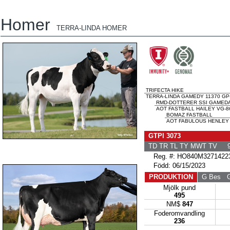
Homer
TERRA-LINDA HOMER
TRIFECTA HIKE
TERRA-LINDA GAMEDY 11370 GP
RMD-DOTTERER SSI GAMED
AOT FASTBALL HAILEY VG-8
BOMAZ FASTBALL
AOT FABULOUS HENLEY 
GTPI 3073
TD TR TL TY MWT TV 9
Reg. #: HO840M3271422
Född: 06/15/2023
PRODUKTION
G Bes
G 
Mjölk pund
495
NM$
847
Foderomvandling
236