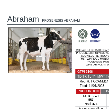
Abraham
PROGENESIS ABRAHAM
WILRA S-S-I GD WAR GEAR
PROGENESIS HOLYSMOKE
COOKIECUTTER HOLY
MS TWINRIDGE MNTB A
PROGENESIS MON
WINSTAR ROLAN 5
GTPI 3106
TD TR TL TY MWT 
Reg. #: HOCANM147
Född: 11/01/2023
PRODUKTION
G B
Mjölk pund
557
NM$
474
Foderomvandling