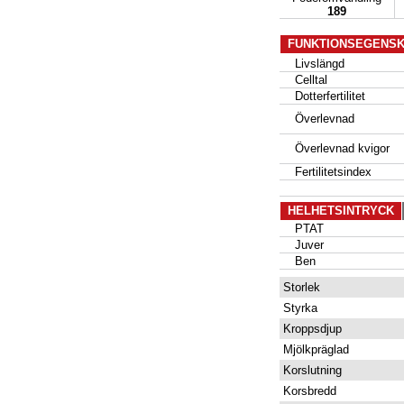
189
FUNKTIONSEGENS
Livslängd
Celltal
Dotterfertilitet
Överlevnad
Överlevnad kvigor
Fertilitetsindex
HELHETSINTRYCK
PTAT
Juver
Ben
Storlek
Styrka
Kroppsdjup
Mjölkpräglad
Korslutning
Korsbredd