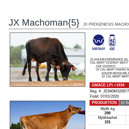
JX Machoman{5}
JX PROGENESIS MACHOM
JX AHLEM ENDURANCE {4}
CAL-MART VICEROY MACY 
CDF VICEROY
JX CAL-MART PHARO M
AHLEM HEADLINE 
JX CAL-MART WHIT
GMACE LPI +1934 
Reg. #: JE840M32097
Född: 07/01/2020
PRODUKTION
16 B
Mjölk kg
290
Mjölkbarhet
101