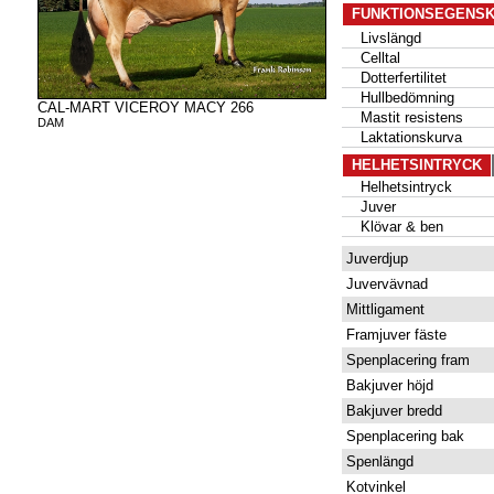
FUNKTIONSEGENS
Livslängd
Celltal
Dotterfertilitet
Hullbedömning
CAL-MART VICEROY MACY 266
Mastit resistens
DAM
Laktationskurva
HELHETSINTRYCK
Helhetsintryck
Juver
Klövar & ben
Juverdjup
Juvervävnad
Mittligament
Framjuver fäste
Spenplacering fram
Bakjuver höjd
Bakjuver bredd
Spenplacering bak
Spenlängd
Kotvinkel