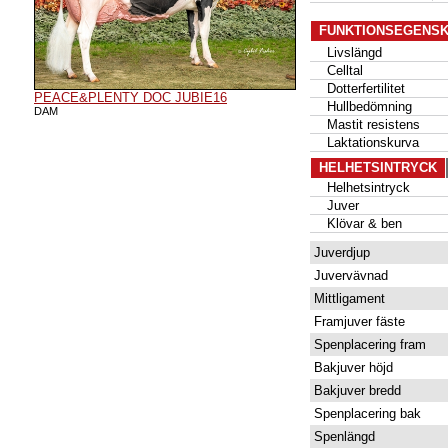
FUNKTIONSEGENS
Livslängd
Celltal
Dotterfertilitet
PEACE&PLENTY DOC JUBIE16
Hullbedömning
DAM
Mastit resistens
Laktationskurva
HELHETSINTRYCK
Helhetsintryck
Juver
Klövar & ben
Juverdjup
Juvervävnad
Mittligament
Framjuver fäste
Spenplacering fram
Bakjuver höjd
Bakjuver bredd
Spenplacering bak
Spenlängd