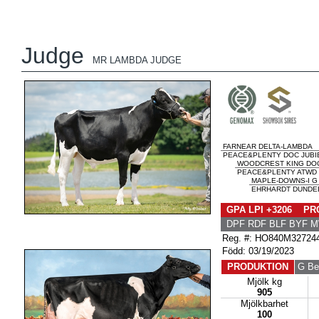
Judge
MR LAMBDA JUDGE
FARNEAR DELTA-LAMBDA
PEACE&PLENTY DOC JUBIE
WOODCREST KING DO
PEACE&PLENTY ATWD J
MAPLE-DOWNS-I G
EHRHARDT DUNDEE
GPA LPI +3206 PRO
DPF RDF BLF BYF 
Reg. #: HO840M32724
Född: 03/19/2023
PRODUKTION
G Be
Mjölk kg
905
Mjölkbarhet
100