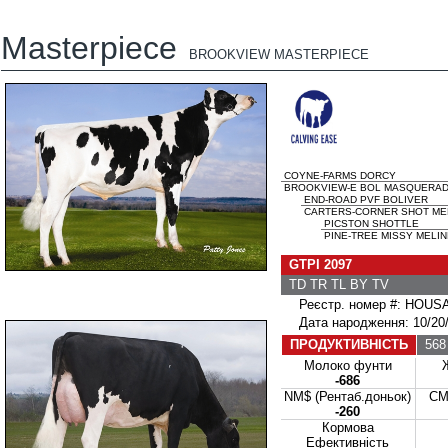
Masterpiece
BROOKVIEW MASTERPIECE
COYNE-FARMS DORCY
BROOKVIEW-E BOL MASQUERADE
END-ROAD PVF BOLIVER
CARTERS-CORNER SHOT MEL
PICSTON SHOTTLE
PINE-TREE MISSY MELIN
GTPI 2097
TD TR TL BY TV
Реєстр. номер #: HOUS
Дата народження: 10/20/
ПРОДУКТИВНІСТЬ
568 
Молоко фунти
-686
NM$ (Рентаб.доньок)
CM
-260
Кормова
Ефективність