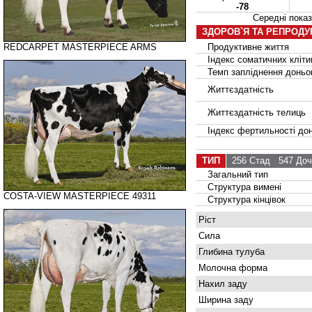
-78
Середні пок
ЗДОРОВ`Я ТА РЕПРОДУ
REDCARPET MASTERPIECE ARMS
Продуктивне життя
Індекс соматичних кліти
Темп запліднення доньок
Життєздатність
Життєздатність телиць
Індекс фертильності дон
ТИП
256 Стад
547 Доч
Загальний тип
Структура вимені
COSTA-VIEW MASTERPIECE 49311
Структура кінцівок
Ріст
Сила
Глибина тулуба
Молочна форма
Нахил заду
Ширина заду