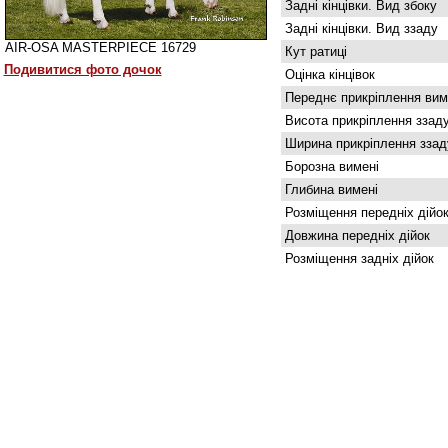
Задні кінцівки. Вид збоку
Задні кінцівки. Вид ззаду
AIR-OSA MASTERPIECE 16729
Кут ратиці
Подивитися фото дочок
Оцінка кінцівок
Переднє прикріплення вим
Висота прикріплення ззад
Ширина прикріплення ззад
Борозна вимені
Глибина вимені
Розміщення передніх дійо
Довжина передніх дійок
Розміщення задніх дійок