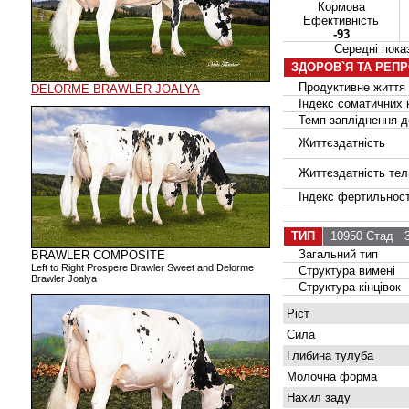
Кормова
Ефективність
-93
Середні пок
ЗДОРОВ`Я ТА РЕП
Продуктивне життя
DELORME BRAWLER JOALYA
Індекс соматичних к
Темп запліднення до
Життєздатність
Життєздатність тел
Індекс фертильност
ТИП
10950 Стад
36
Загальний тип
BRAWLER COMPOSITE
Left to Right Prospere Brawler Sweet and Delorme
Структура вимені
Brawler Joalya
Структура кінцівок
Ріст
Сила
Глибина тулуба
Молочна форма
Нахил заду