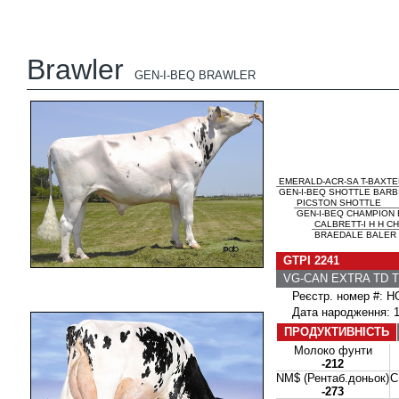
Brawler
GEN-I-BEQ BRAWLER
EMERALD-ACR-SA T-BAXTE
GEN-I-BEQ SHOTTLE BARBI
PICSTON SHOTTLE
GEN-I-BEQ CHAMPION B
CALBRETT-I H H C
BRAEDALE BALER T
GTPI 2241
VG-CAN EXTRA TD TR
Реєстр. номер #: 
Дата народження: 11
ПРОДУКТИВНІСТЬ
Молоко фунти
-212
NM$ (Рентаб.доньок)
C
-273