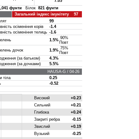
7.05
1,041 фунти
Білок
821 фунти
Загальний індекс імунітету 97
лят
99
ість осіменіння корів
-1.4
ість осіменіння телиць
-1.6
90%
елень
1.5%
Повт
75%
елень дочок
1.9%
Повт
ження (за батьком)
4.3%
ження (за дочками)
5.5%
HAUSA-G / 04-26
 тіла
0.25
ь
-0.52
Високий
+0.23
Сильний
+0.21
Глибока
+0.24
Закриті ребра
-0.15
Звислий
+0.19
Вузький
-0.25