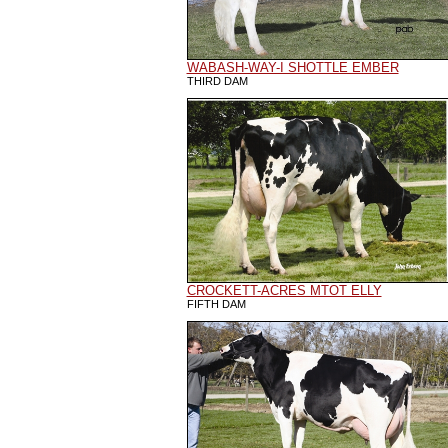
WABASH-WAY-I SHOTTLE EMBER
THIRD DAM
CROCKETT-ACRES MTOT ELLY
FIFTH DAM