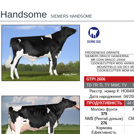
Handsome
SIEMERS HANDSOME
PROGENESIS GRANITE
SIEMERS DRACO HANKERINA
MR COIN DRACO 15006
COOKIECUTTER MOG HANKER
MOUNTFIELD SSI DCY M
COOKIECUTTER MOM HAL
GTPI 2606
TD TR TL TY MWC TV 9
Реєстр. номер #: HO840
Дата народження: 04/20/
ПРОДУКТИВНІСТЬ
44 
Молоко фунти
379
NM$ (Рентаб.доньок)
CM
276
Кормова
Ефективність