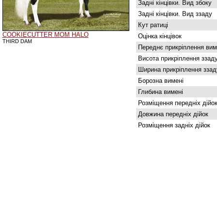
Задні кінцівки. Вид збоку
Задні кінцівки. Вид ззаду
Кут ратиці
COOKIECUTTER MOM HALO
Оцінка кінцівок
THIRD DAM
Переднє прикріплення вим
Висота прикріплення ззад
Ширина прикріплення ззад
Борозна вимені
Глибина вимені
Розміщення передніх дійо
Довжина передніх дійок
Розміщення задніх дійок