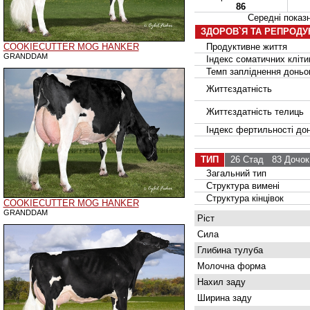
86
Середні пока
ЗДОРОВ`Я ТА РЕПРОДУ
COOKIECUTTER MOG HANKER
Продуктивне життя
GRANDDAM
Індекс соматичних кліти
Темп запліднення доньок
Життєздатність
Життєздатність телиць
Індекс фертильності дон
ТИП
26 Стад
83 Дочок
Загальний тип
Структура вимені
Структура кінцівок
COOKIECUTTER MOG HANKER
GRANDDAM
Ріст
Сила
Глибина тулуба
Молочна форма
Нахил заду
Ширина заду