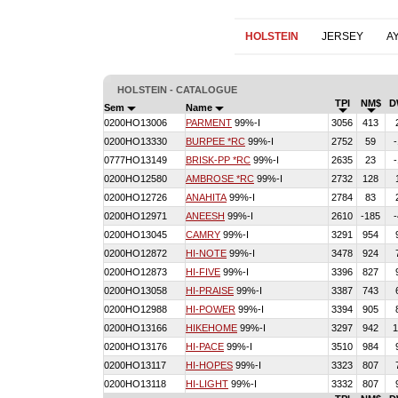
HOLSTEIN
JERSEY
A
HOLSTEIN - CATALOGUE
TPI
NM$
D
Sem
Name
0200HO13006
PARMENT
99%-I
3056
413
0200HO13330
BURPEE *RC
99%-I
2752
59
0777HO13149
BRISK-PP *RC
99%-I
2635
23
0200HO12580
AMBROSE *RC
99%-I
2732
128
0200HO12726
ANAHITA
99%-I
2784
83
0200HO12971
ANEESH
99%-I
2610
-185
0200HO13045
CAMRY
99%-I
3291
954
0200HO12872
HI-NOTE
99%-I
3478
924
0200HO12873
HI-FIVE
99%-I
3396
827
0200HO13058
HI-PRAISE
99%-I
3387
743
0200HO12988
HI-POWER
99%-I
3394
905
0200HO13166
HIKEHOME
99%-I
3297
942
1
0200HO13176
HI-PACE
99%-I
3510
984
0200HO13117
HI-HOPES
99%-I
3323
807
0200HO13118
HI-LIGHT
99%-I
3332
807