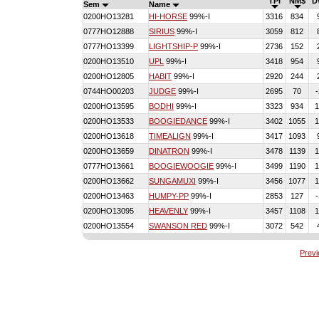
TPI
NM$
D
Sem
Name
0200HO13281
HI-HORSE
99%-I
3316
834
0777HO12888
SIRIUS
99%-I
3059
812
0777HO13399
LIGHTSHIP-P
99%-I
2736
152
0200HO13510
UPL
99%-I
3418
954
0200HO12805
HABIT
99%-I
2920
244
0744HO00203
JUDGE
99%-I
2695
70
0200HO13595
BODHI
99%-I
3323
934
1
0200HO13533
BOOGIEDANCE
99%-I
3402
1055
1
0200HO13618
TIMEALIGN
99%-I
3417
1093
0200HO13659
DINATRON
99%-I
3478
1139
0777HO13661
BOOGIEWOOGIE
99%-I
3499
1190
1
0200HO13662
SUNGAMUXI
99%-I
3456
1077
1
0200HO13463
HUMPY-PP
99%-I
2853
127
0200HO13095
HEAVENLY
99%-I
3457
1108
0200HO13554
SWANSON RED
99%-I
3072
542
Prev