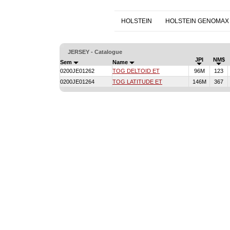
HOLSTEIN
HOLSTEIN GENOMAX
JERSEY - Catalogue
JPI
NM$
Sem
Name
0200JE01262
TOG DELTOID ET
96M
123
0200JE01264
TOG LATITUDE ET
146M
367