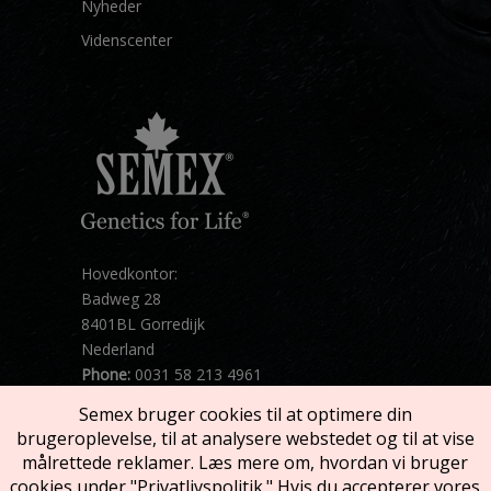
Nyheder
Videnscenter
Hovedkontor:
Badweg 28
8401BL Gorredijk
Nederland
Phone:
0031 58 213 4961
Mail:
info@semex.net
Semex bruger cookies til at optimere din
Retninger
brugeroplevelse, til at analysere webstedet og til at vise
målrettede reklamer. Læs mere om, hvordan vi bruger
cookies under "Privatlivspolitik." Hvis du accepterer vores