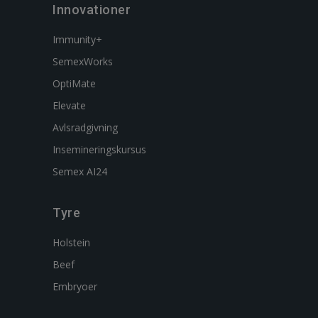
Innovationer
Immunity+
SemexWorks
OptiMate
Elevate
Avlsradgivning
Insemineringskursus
Semex AI24
Tyre
Holstein
Beef
Embryoer