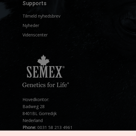
Supports
Tilmeld nyhedsbrev
Nyheder
Videnscenter
Hovedkontor:
Badweg 28
8401BL Gorredijk
Nederland
Phone:
0031 58 213 4961
Mail:
info@semex.net