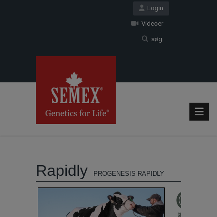
Login
Videoer
søg