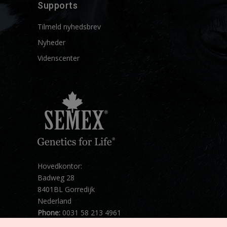
Supports
Tilmeld nyhedsbrev
Nyheder
Videnscenter
Hovedkontor:
Badweg 28
8401BL Gorredijk
Nederland
Phone:
0031 58 213 4961
Mail:
info@semex.net