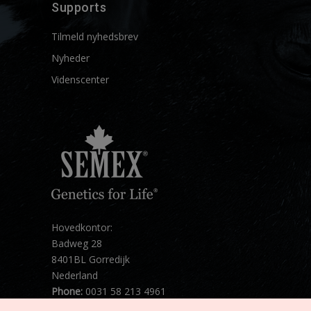
Supports
Tilmeld nyhedsbrev
Nyheder
Videnscenter
Hovedkontor:
Badweg 28
8401BL Gorredijk
Nederland
Phone:
0031 58 213 4961
Mail:
info@semex.net