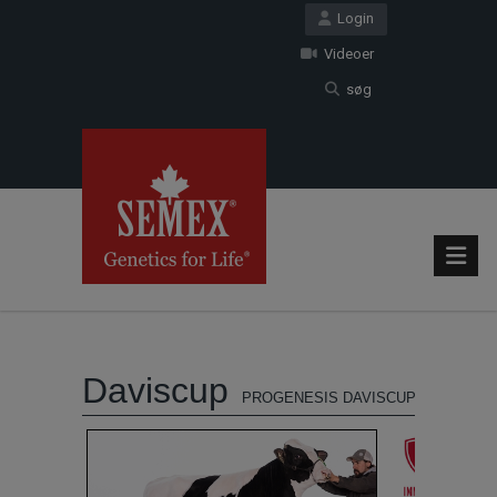
Login
Videoer
søg