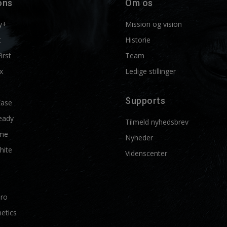
ons
Om os
y+
Mission og vision
t
Historie
First
Team
x
Ledige stillinger
Supports
Ease
eady
Tilmeld nyhedsbrev
me
Nyheder
hite
Videnscenter
Pro
etics