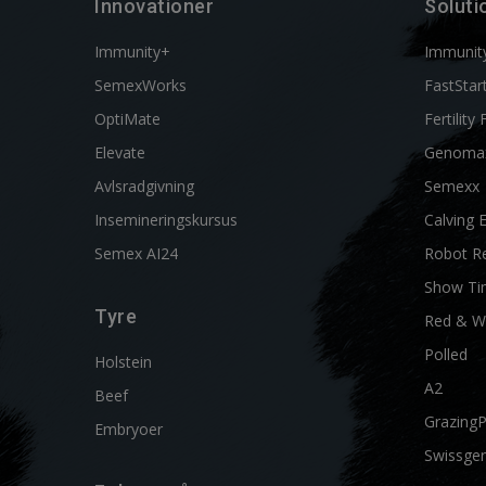
Innovationer
Soluti
Immunity+
Immunit
SemexWorks
FastStar
OptiMate
Fertility 
Elevate
Genoma
Avlsradgivning
Semexx
Insemineringskursus
Calving 
Semex AI24
Robot R
Show Ti
Tyre
Red & W
Polled
Holstein
A2
Beef
Grazing
Embryoer
Swissgen