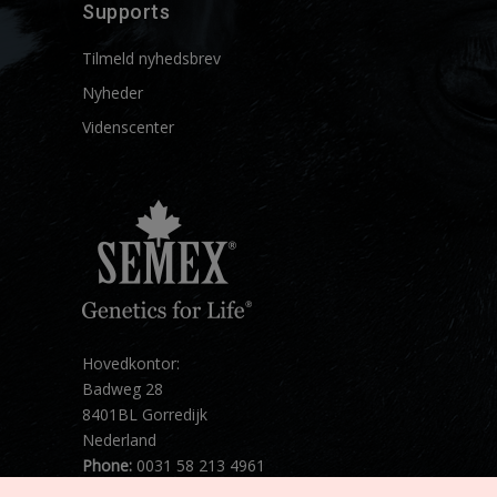
Supports
Tilmeld nyhedsbrev
Nyheder
Videnscenter
Hovedkontor:
Badweg 28
8401BL Gorredijk
Nederland
Phone:
0031 58 213 4961
Mail:
info@semex.net