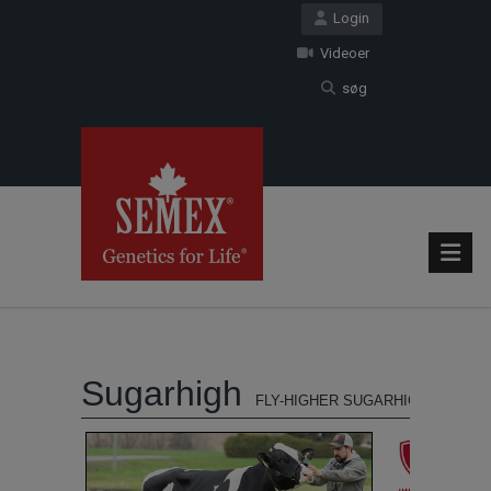
Login
Videoer
søg