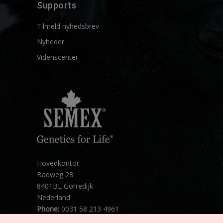
Supports
Tilmeld nyhedsbrev
Nyheder
Videnscenter
Hovedkontor:
Badweg 28
8401BL Gorredijk
Nederland
Phone:
0031 58 213 4961
Mail:
info@semex.net