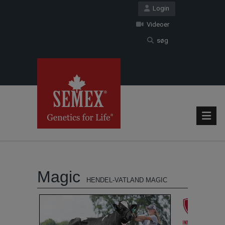
Login
Videoer
søg