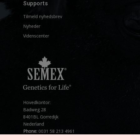
Supports
Tilmeld nyhedsbrev
Nyheder
Videnscenter
Hovedkontor:
Badweg 28
8401BL Gorredijk
Nederland
Phone:
0031 58 213 4961
Mail:
info@semex.net