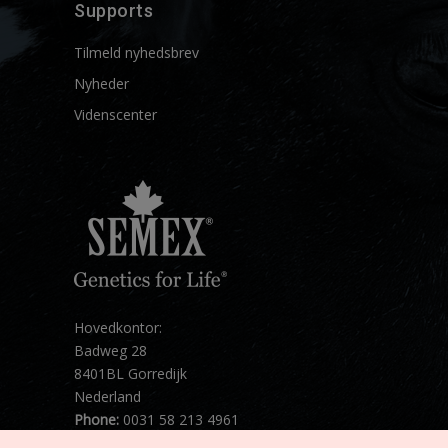
Supports
Tilmeld nyhedsbrev
Nyheder
Videnscenter
Hovedkontor:
Badweg 28
8401BL Gorredijk
Nederland
Phone:
0031 58 213 4961
Mail:
info@semex.net