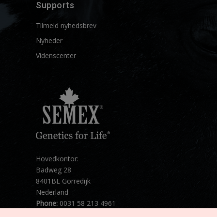
Supports
Tilmeld nyhedsbrev
Nyheder
Videnscenter
Hovedkontor:
Badweg 28
8401BL Gorredijk
Nederland
Phone:
0031 58 213 4961
Mail:
info@semex.net