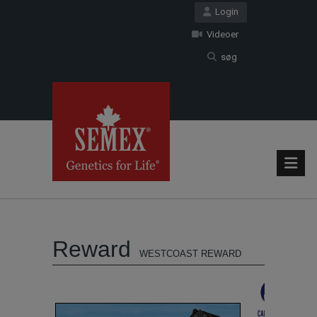
Login
Videoer
søg