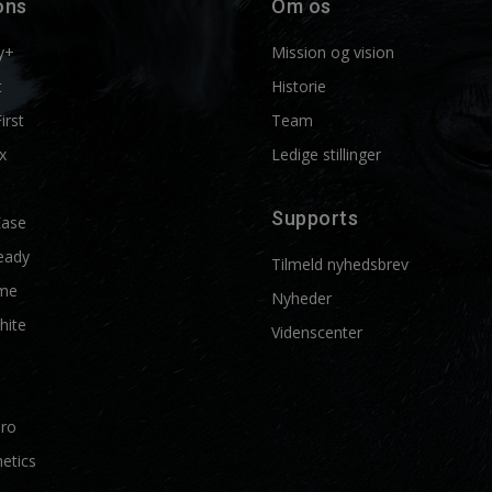
ons
Om os
y+
Mission og vision
t
Historie
First
Team
x
Ledige stillinger
Supports
Ease
eady
Tilmeld nyhedsbrev
me
Nyheder
hite
Videnscenter
Pro
etics