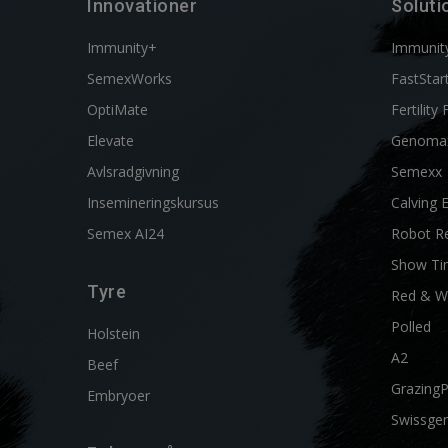
Innovationer
Soluti
Immunity+
Immunit
SemexWorks
FastStar
OptiMate
Fertility 
Elevate
Genoma
Avlsradgivning
Semexx
Insemineringskursus
Calving 
Semex AI24
Robot R
Show Ti
Tyre
Red & W
Polled
Holstein
A2
Beef
Grazing
Embryoer
Swissgen