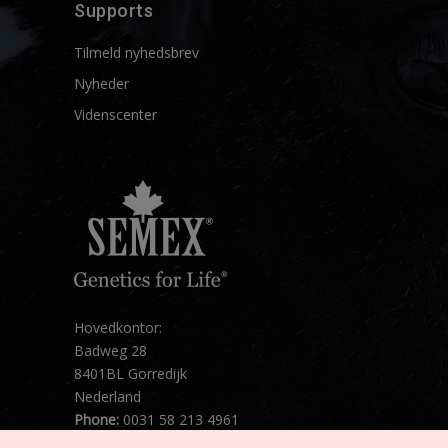
Supports
Tilmeld nyhedsbrev
Nyheder
Videnscenter
Hovedkontor:
Badweg 28
8401BL Gorredijk
Nederland
Phone:
0031 58 213 4961
Mail:
info@semex.net