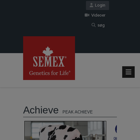
Login
Videoer
søg