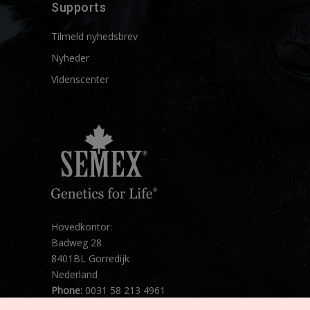
Supports
Tilmeld nyhedsbrev
Nyheder
Videnscenter
Hovedkontor:
Badweg 28
8401BL Gorredijk
Nederland
Phone:
0031 58 213 4961
Mail:
info@semex.net