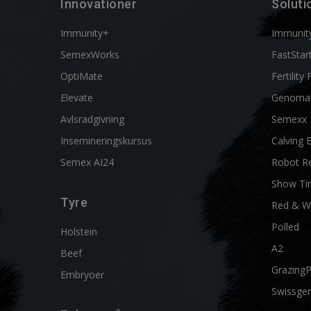
Innovationer
Soluti
Immunity+
Immunit
SemexWorks
FastStar
OptiMate
Fertility 
Elevate
Genoma
Avlsradgivning
Semexx
Insemineringskursus
Calving 
Semex AI24
Robot R
Show Ti
Tyre
Red & W
Polled
Holstein
A2
Beef
Grazing
Embryoer
Swissgen