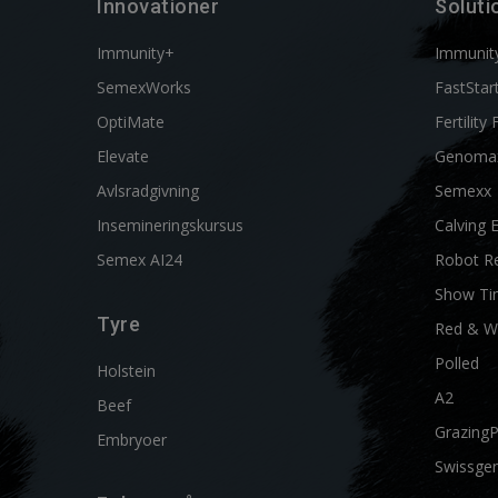
Innovationer
Soluti
Immunity+
Immunit
SemexWorks
FastStar
OptiMate
Fertility 
Elevate
Genoma
Avlsradgivning
Semexx
Insemineringskursus
Calving 
Semex AI24
Robot R
Show Ti
Tyre
Red & W
Polled
Holstein
A2
Beef
Grazing
Embryoer
Swissgen