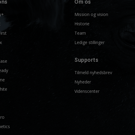
ons
Om os
y+
Mission og vision
t
Historie
First
Team
x
Ledige stillinger
Supports
Ease
eady
Tilmeld nyhedsbrev
me
Nyheder
hite
Videnscenter
Pro
etics