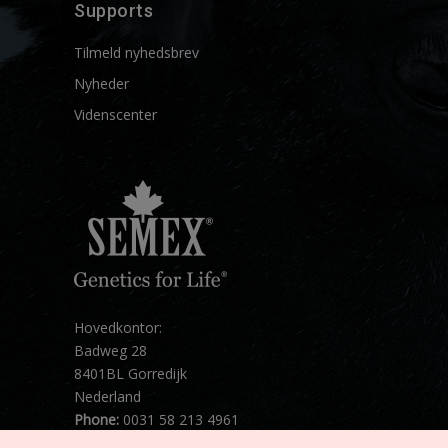
Supports
Tilmeld nyhedsbrev
Nyheder
Videnscenter
Hovedkontor:
Badweg 28
8401BL Gorredijk
Nederland
Phone:
0031 58 213 4961
Mail:
info@semex.net