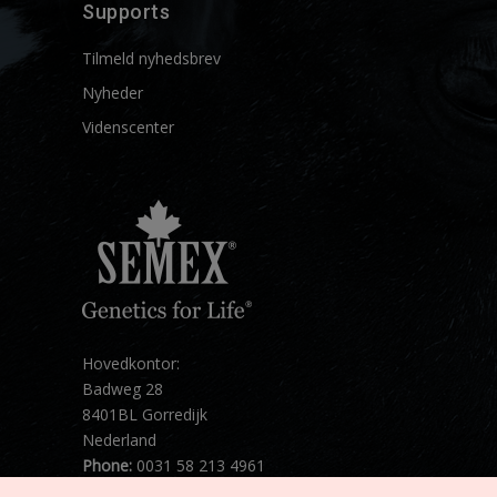
Supports
Tilmeld nyhedsbrev
Nyheder
Videnscenter
Hovedkontor:
Badweg 28
8401BL Gorredijk
Nederland
Phone:
0031 58 213 4961
Mail:
info@semex.net