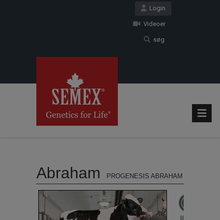
Login
Videoer
søg