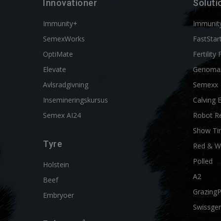
Innovationer
Soluti
Immunity+
Immunit
SemexWorks
FastStar
OptiMate
Fertility 
Elevate
Genoma
Avlsradgivning
Semexx
Insemineringskursus
Calving 
Semex AI24
Robot R
Show Ti
Tyre
Red & W
Polled
Holstein
A2
Beef
Grazing
Embryoer
Swissgen