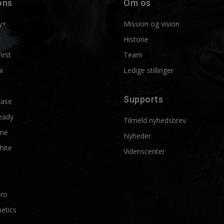
ons
Om os
y+
Mission og vision
t
Historie
First
Team
x
Ledige stillinger
Supports
Ease
eady
Tilmeld nyhedsbrev
me
Nyheder
hite
Videnscenter
Pro
etics