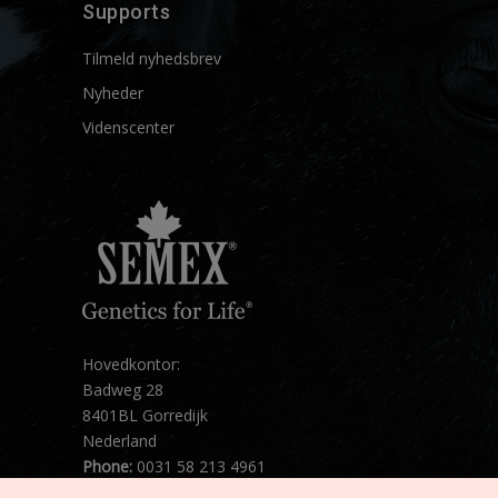
Supports
Tilmeld nyhedsbrev
Nyheder
Videnscenter
Hovedkontor:
Badweg 28
8401BL Gorredijk
Nederland
Phone:
0031 58 213 4961
Mail:
info@semex.net