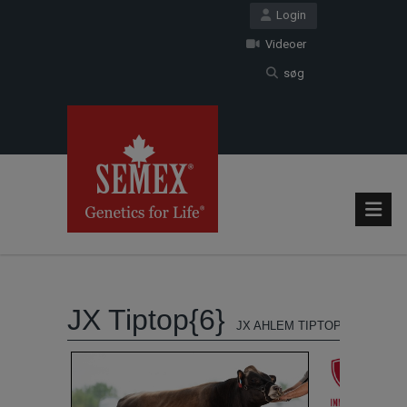
Login
Videoer
søg