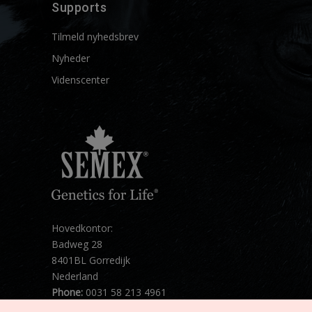
Supports
Tilmeld nyhedsbrev
Nyheder
Videnscenter
Hovedkontor:
Badweg 28
8401BL Gorredijk
Nederland
Phone:
0031 58 213 4961
Mail:
info@semex.net