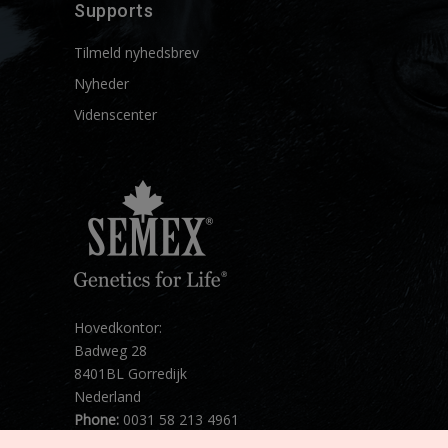
Supports
Tilmeld nyhedsbrev
Nyheder
Videnscenter
Hovedkontor:
Badweg 28
8401BL Gorredijk
Nederland
Phone:
0031 58 213 4961
Mail:
info@semex.net