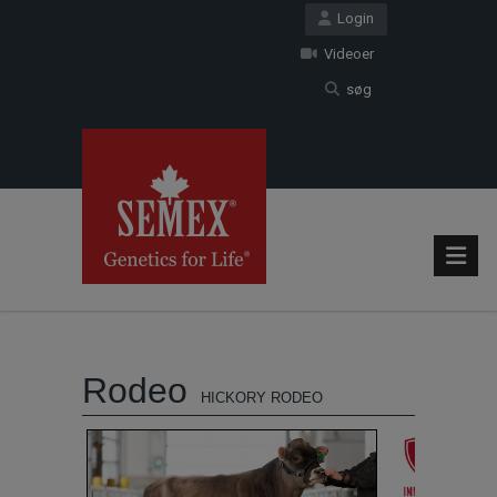
Login
Videoer
søg