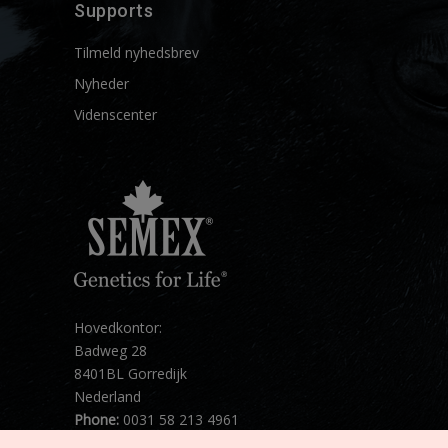
Supports
Tilmeld nyhedsbrev
Nyheder
Videnscenter
Hovedkontor:
Badweg 28
8401BL Gorredijk
Nederland
Phone:
0031 58 213 4961
Mail:
info@semex.net