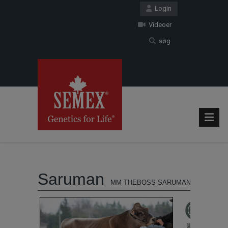
Login
Videoer
søg