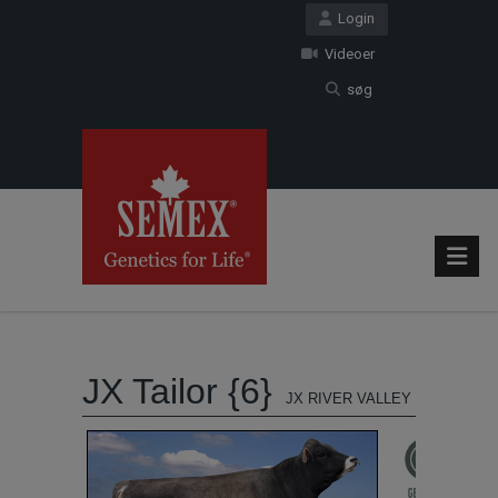
Login
Videoer
søg