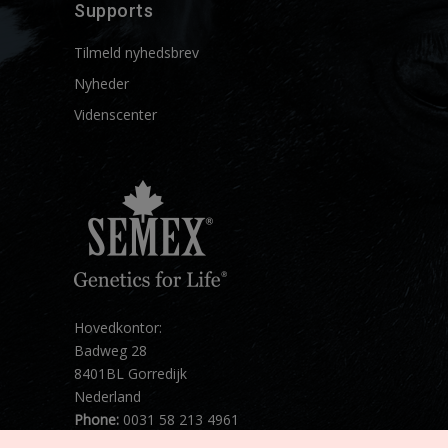
Supports
Tilmeld nyhedsbrev
Nyheder
Videnscenter
Hovedkontor:
Badweg 28
8401BL Gorredijk
Nederland
Phone:
0031 58 213 4961
Mail:
info@semex.net