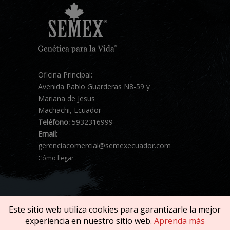
Oficina Principal:
Avenida Pablo Guarderas N8-59 y
Mariana de Jesus
Machachi, Ecuador
Teléfono:
5932316999
Email:
gerenciacomercial@semexecuador.com
Cómo llegar
Este sitio web utiliza cookies para garantizarle la mejor
experiencia en nuestro sitio web.
Aprenda más
Copyright © 2026 SEMEX. Todos los derechos