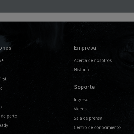
iones
Empresa
y+
Acerca de nosotros
t
Historia
First
Soporte
x
Ingreso
ix
Videos
d de parto
Sala de prensa
eady
Centro de conocimiento