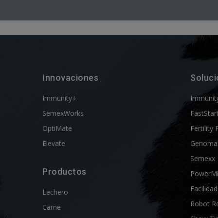
Innovaciones
Soluc
Immunity+
Immunit
SemexWorks
FastStar
OptiMate
Fertility 
Elevate
Genoma
Semexx
Productos
PowerM
Facilida
Lechero
Robot R
Carne