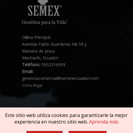
Oficina Principal:
Avenida Pablo Guarderas N8-59 y
Mariana de Jesus
Machachi, Ecuador
Teléfono:
5932316999
Email:
gerenciacomercial@semexecuador.com
Cómo llegar
Este sitio web utiliza cookies para garantizarle la mejor
experiencia en nuestro sitio web.
Aprenda más
Copyright © 2026 SEMEX. Todos los derechos
reservados.