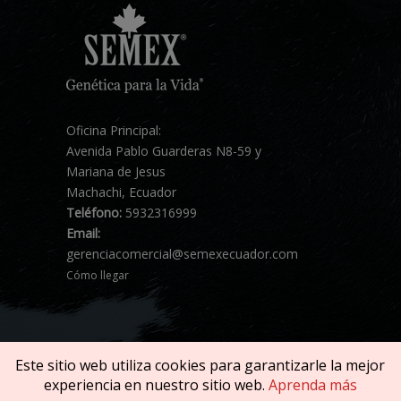
Oficina Principal:
Avenida Pablo Guarderas N8-59 y
Mariana de Jesus
Machachi, Ecuador
Teléfono:
5932316999
Email:
gerenciacomercial@semexecuador.com
Cómo llegar
Este sitio web utiliza cookies para garantizarle la mejor
experiencia en nuestro sitio web.
Aprenda más
Copyright © 2026 SEMEX. Todos los derechos