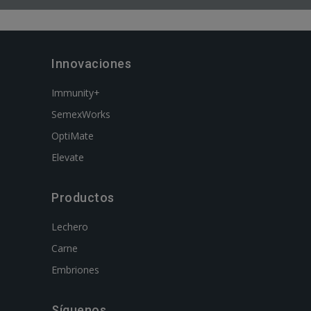
Innovaciones
Immunity+
SemexWorks
OptiMate
Elevate
Productos
Lechero
Carne
Embriones
Síguenos