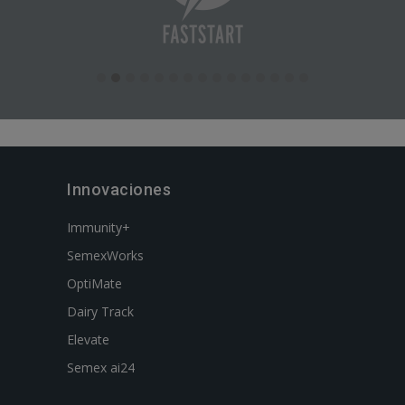
Innovaciones
Immunity+
SemexWorks
OptiMate
Dairy Track
Elevate
Semex ai24