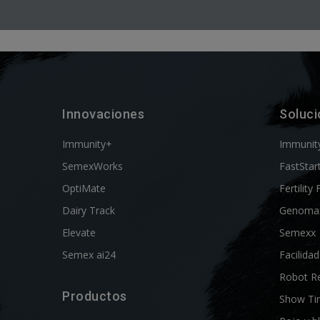
Innovaciones
Soluc
Immunity+
Immunit
SemexWorks
FastStar
OptiMate
Fertility 
Dairy Track
Genoma
Elevate
Semexx
Semex ai24
Facilida
Robot R
Productos
Show Ti