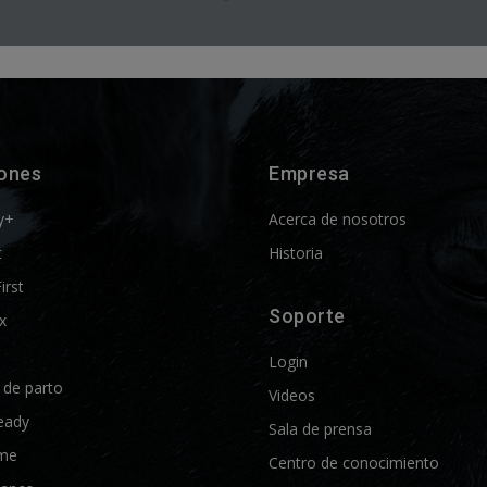
iones
Empresa
y+
Acerca de nosotros
t
Historia
First
Soporte
x
Login
d de parto
Videos
eady
Sala de prensa
me
Centro de conocimiento