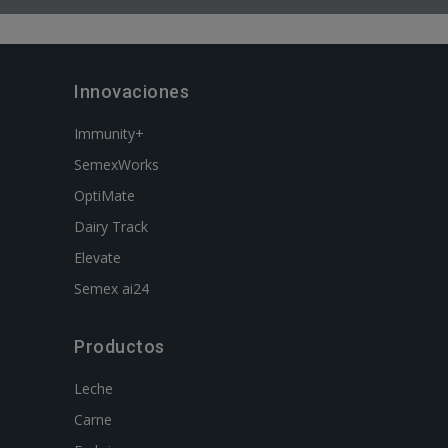
Innovaciones
Immunity+
SemexWorks
OptiMate
Dairy Track
Elevate
Semex ai24
Productos
Leche
Carne